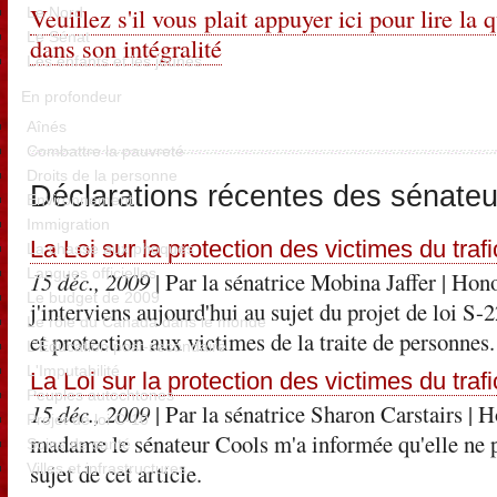
Veuillez s'il vous plait appuyer ici pour lire la 
Le Nord
Le Sénat
dans son intégralité
Les enfants et les jeunes
En profondeur
Aînés
Combattre la pauvreté
Droits de la personne
Déclarations récentes des sénateu
Environnement
Immigration
La Loi sur la protection des victimes du tra
La chasse aux phoques
Langues officielles
15 déc., 2009
| Par la sénatrice Mobina Jaffer
| Hono
Le budget de 2009
j'interviens aujourd'hui au sujet du projet de loi S-2
Le rôle du Canada dans le monde
et protection aux victimes de la traite de personnes.
L'Éducation post-secondaire
L'Imputabilité
La Loi sur la protection des victimes du tra
Peuples autochtones
15 déc., 2009
| Par la sénatrice Sharon Carstairs
| H
Projet de loi C-10
madame le sénateur Cools m'a informée qu'elle ne p
Soins de santé
sujet de cet article.
Villes et infrastructures