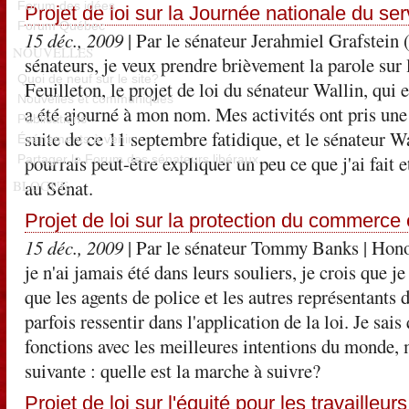
Forum des idées
Projet de loi sur la Journée nationale du ser
Forum Québec
15 déc., 2009
| Par le sénateur Jerahmiel Grafstein (
NOUVELLES
sénateurs, je veux prendre brièvement la parole sur l
Quoi de neuf sur le site?
Feuilleton, le projet de loi du sénateur Wallin, qui 
Nouvelles et communiqués
a été ajourné à mon nom. Mes activités ont pris une 
Publications
suite de ce 11 septembre fatidique, et le sénateur Wa
Événements à venir
pourrais peut-être expliquer un peu ce que j'ai fait
Partager le Forum des sénateurs libéraux
au Sénat.
BLOGUE
Projet de loi sur la protection du commerce
15 déc., 2009
| Par le sénateur Tommy Banks
| Hono
je n'ai jamais été dans leurs souliers, je crois que j
que les agents de police et les autres représentants
parfois ressentir dans l'application de la loi. Je sais
fonctions avec les meilleures intentions du monde, m
suivante : quelle est la marche à suivre?
Projet de loi sur l'équité pour les travailleu