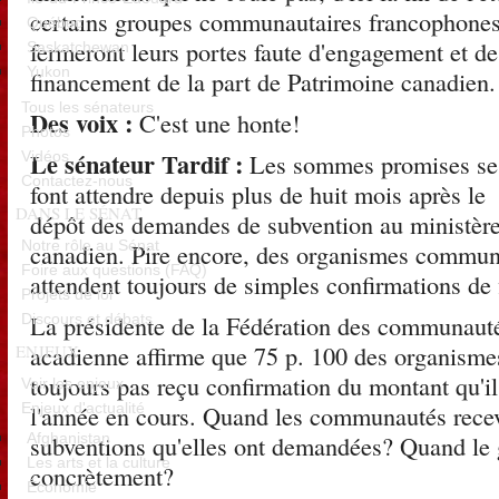
certains groupes communautaires francophone
Québec
fermeront leurs portes faute d'engagement et de
Saskatchewan
Yukon
financement de la part de Patrimoine canadien.
Tous les sénateurs
Des voix :
C'est une honte!
Photos
Le sénateur Tardif :
Les sommes promises se
Vidéos
Contactez-nous
font attendre depuis plus de huit mois après le
DANS LE SÉNAT
dépôt des demandes de subvention au ministèr
Notre rôle au Sénat
canadien. Pire encore, des organismes commun
Foire aux questions (FAQ)
attendent toujours de simples confirmations de
Projets de loi
La présidente de la Fédération des communaut
Discours et débats
acadienne affirme que 75 p. 100 des organisme
ENJEUX
toujours pas reçu confirmation du montant qu'ils
Voir les enjeux
l'année en cours. Quand les communautés recev
Enjeux d'actualité
subventions qu'elles ont demandées? Quand le 
Afghanistan
Les arts et la culture
concrètement?
Économie