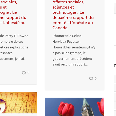
 sociales,
Affaires sociales,
s et
sciences et
ogie : Le
technologie : Le
me rapport du
deuxième rapport du
—L’obésité au
comité—L’obésité au
a
Canada
ble Percy E. Downe
L’honorable Céline
 remercie de ces
Hervieux-Payette :
et ces explications
Honorables sénateurs, il n’y
essantes.
a pas si longtemps, le
sement, je n’ai...
gouvernement précédent
avait reçu un rapport...
E
0
0