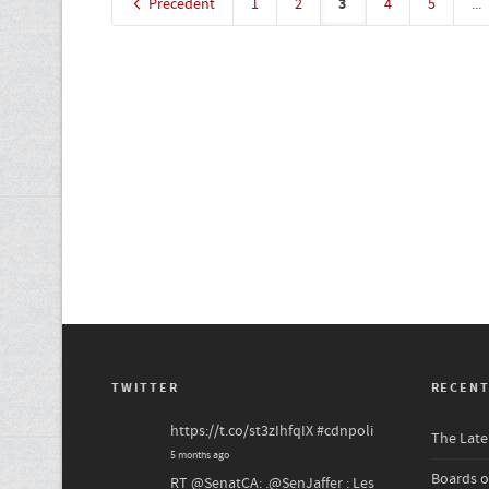
3
Précédent
1
2
4
5
...
TWITTER
RECENT
https://t.co/st3zIhfqIX
#cdnpoli
The Late 
5 months ago
Boards o
RT
@SenatCA
: .
@SenJaffer
: Les