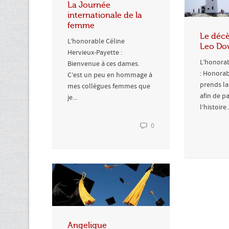
La Journée
internationale de la
femme
Le déc
L’honorable Céline
Leo Do
Hervieux-Payette :
L’honorab
Bienvenue à ces dames.
: Honorab
C’est un peu en hommage à
prends la
mes collègues femmes que
afin de p
je...
l’histoire..
0
Angelique