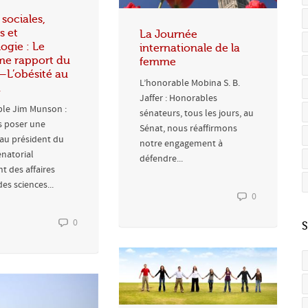
 sociales,
s et
La Journée
ogie : Le
internationale de la
me rapport du
femme
—L’obésité au
L’honorable Mobina S. B.
a
Jaffer : Honorables
ble Jim Munson :
sénateurs, tous les jours, au
s poser une
Sénat, nous réaffirmons
au président du
notre engagement à
natorial
défendre...
 des affaires
des sciences...
0
0
S