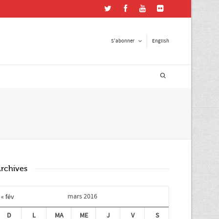
S'abonner
English
ster en contact
esse courriel
*
e postal
rchives
mars 2016
« fév
D
L
MA
ME
J
V
S