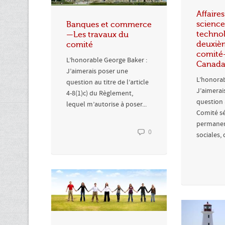
Affaires
science
Banques et commerce
technol
—Les travaux du
deuxiè
comité
comité
L’honorable George Baker :
Canad
J’aimerais poser une
L’honora
question au titre de l’article
J’aimerai
4-8(1)c) du Règlement,
question 
lequel m’autorise à poser...
Comité sé
permanent
0
sociales, 