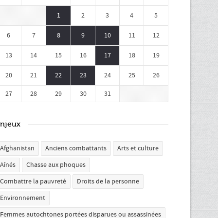
1
2
3
4
5
6
7
8
9
10
11
12
13
14
15
16
17
18
19
20
21
22
23
24
25
26
27
28
29
30
31
njeux
Afghanistan
Anciens combattants
Arts et culture
Aînés
Chasse aux phoques
Combattre la pauvreté
Droits de la personne
Environnement
Femmes autochtones portées disparues ou assassinées