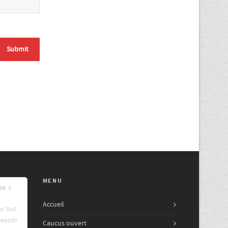
MENU
ps
9
Accueil
ur but
besoin
Caucus ouvert