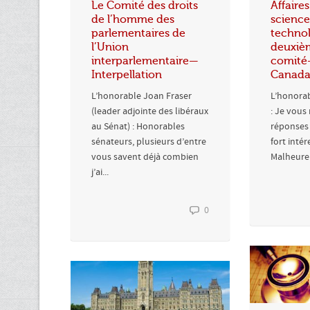
Le Comité des droits
Affaires
de l’homme des
science
parlementaires de
technol
l’Union
deuxiè
interparlementaire—
comité
Interpellation
Canad
L’honorable Joan Fraser
L’honora
(leader adjointe des libéraux
: Je vous
au Sénat) : Honorables
réponses 
sénateurs, plusieurs d’entre
fort intér
vous savent déjà combien
Malheureu
j’ai...
0