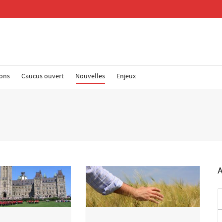
ions
Caucus ouvert
Nouvelles
Enjeux
Re
Adr
Cod
A