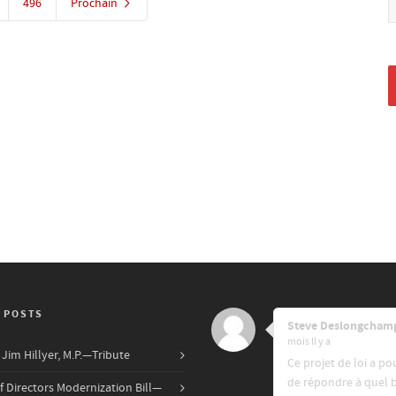
496
Prochain
 POSTS
Steve Deslongcham
mois ll y a
Jim Hillyer, M.P.—Tribute
Ce projet de loi a po
de répondre à quel 
f Directors Modernization Bill—