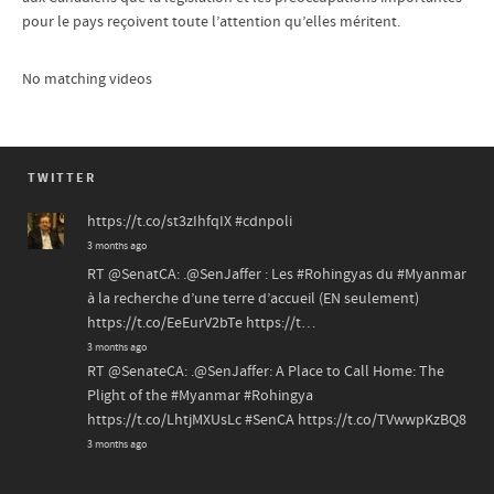
pour le pays reçoivent toute l’attention qu’elles méritent.
No matching videos
TWITTER
https://t.co/st3zIhfqIX
#cdnpoli
3 months ago
RT
@SenatCA
: .
@SenJaffer
: Les
#Rohingyas
du
#Myanmar
à la recherche d’une terre d’accueil (EN seulement)
https://t.co/EeEurV2bTe
https://t…
3 months ago
RT
@SenateCA
: .
@SenJaffer
: A Place to Call Home: The
Plight of the
#Myanmar
#Rohingya
https://t.co/LhtjMXUsLc
#SenCA
https://t.co/TVwwpKzBQ8
3 months ago