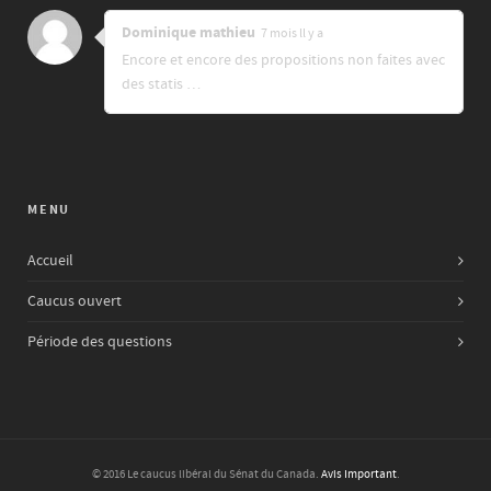
Dominique mathieu
7 mois ll y a
Encore et encore des propositions non faites avec
des statis …
MENU
Accueil
Caucus ouvert
Période des questions
© 2016 Le caucus libéral du Sénat du Canada.
Avis Important
.