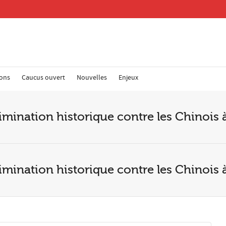
ions
Caucus ouvert
Nouvelles
Enjeux
Keep
Please
imination historique contre les Chinois
Email 
imination historique contre les Chinois
Postal