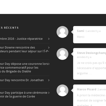
ES RÉCENTS
Sami
1 année ll y a
Merci
mbre 2016 - Justice réparatrice
eur Downe rencontre des
eurs pendant leur séjour sur l’Î-P-
Steve Deslongcham
années ll y a
Je ne crois pas qu’il 
eur Day dépose une couronne lors
vice commemoratif pour les
nécessaire d’apporte
du Brigade du Diable
argume …
eur Day rencontre Dr. Jonathan
Marco Picard
2 année
eur Day participe à une cérémonie
À priori la médecine 
nir de la guerre de Corée
mandat de soigner l
malades. A …