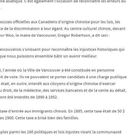
ne asiatique. C’est également l’occasion de reconnaître les erreurs du
.
xcuses officielles aux Canadiens d’origine chinoise pour les lois, les
e de la discrimination à leur égard. Au centre culturel chinois, devant
eur Woo, le maire de Vancouver, Gregor Robertson, a dit ceci :
Vancouvérois s’unissent pour reconnaître les injustices historiques qui
ue nous puissions ensemble bâtir un avenir meilleur.
 l’année où la Ville de Vancouver a été constituée en personne
roit de vote. Ils ne pouvaient se porter candidats à une charge publique
l était, en outre, interdit aux citoyens d’origine chinoise d’exercer
roit, de la médecine, des services bancaires et de la vente au détail,
nt été interdits de 1890 à 1952.
axe d’entrée aux immigrants chinois. En 1885, cette taxe était de 50 $
s 1900. Cette taxe a brisé bien des familles.
les parmi les 160 politiques et lois injustes visant la communauté