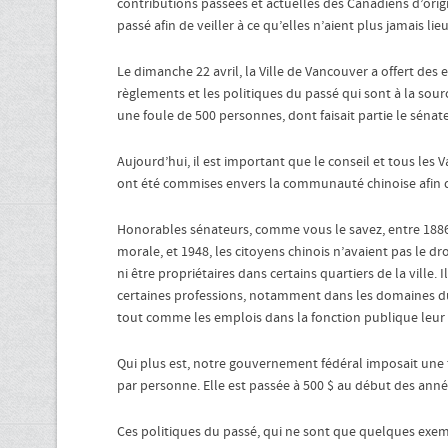
contributions passées et actuelles des Canadiens d’origi
passé afin de veiller à ce qu’elles n’aient plus jamais lieu
Le dimanche 22 avril, la Ville de Vancouver a offert des e
règlements et les politiques du passé qui sont à la sourc
une foule de 500 personnes, dont faisait partie le sénat
Aujourd’hui, il est important que le conseil et tous les 
ont été commises envers la communauté chinoise afin q
Honorables sénateurs, comme vous le savez, entre 1886,
morale, et 1948, les citoyens chinois n’avaient pas le d
ni être propriétaires dans certains quartiers de la ville. I
certaines professions, notamment dans les domaines du d
tout comme les emplois dans la fonction publique leur o
Qui plus est, notre gouvernement fédéral imposait une t
par personne. Elle est passée à 500 $ au début des année
Ces politiques du passé, qui ne sont que quelques exemp