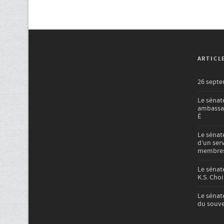
ARTICL
26 septe
Le sénat
ambassad
É
Le sénat
d’un ser
membres 
Le sénat
K.S. Choi
Le sénat
du souve