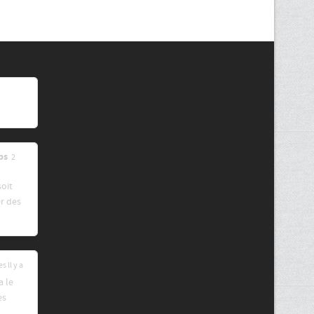
ps
2
soit
r des
s ll y a
a le
es