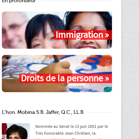
En profondeur
Immigration »
Droits de la personne »
L’hon. Mobina S.B. Jaffer, Q.C., LL.B.
Nommée au Sénat le 13 juin 2001 par le
Très honorable Jean Chrétien, la