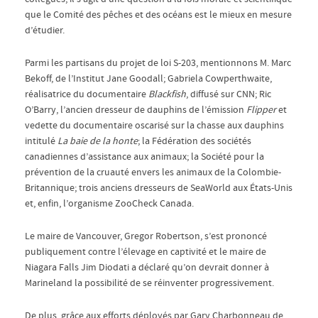
que le Comité des pêches et des océans est le mieux en mesure
d’étudier.
Parmi les partisans du projet de loi S-203, mentionnons M. Marc
Bekoff, de l’Institut Jane Goodall; Gabriela Cowperthwaite,
réalisatrice du documentaire
Blackfish
, diffusé sur CNN; Ric
O’Barry, l’ancien dresseur de dauphins de l’émission
Flipper
et
vedette du documentaire oscarisé sur la chasse aux dauphins
intitulé
La baie de la honte
; la Fédération des sociétés
canadiennes d’assistance aux animaux; la Société pour la
prévention de la cruauté envers les animaux de la Colombie-
Britannique; trois anciens dresseurs de SeaWorld aux États-Unis
et, enfin, l’organisme ZooCheck Canada.
Le maire de Vancouver, Gregor Robertson, s’est prononcé
publiquement contre l’élevage en captivité et le maire de
Niagara Falls Jim Diodati a déclaré qu’on devrait donner à
Marineland la possibilité de se réinventer progressivement.
De plus, grâce aux efforts déployés par Gary Charbonneau de