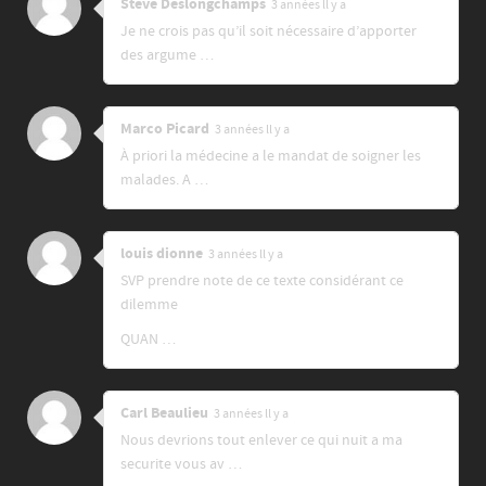
Steve Deslongchamps
3 années ll y a
Je ne crois pas qu’il soit nécessaire d’apporter
des argume …
Marco Picard
3 années ll y a
À priori la médecine a le mandat de soigner les
malades. A …
louis dionne
3 années ll y a
SVP prendre note de ce texte considérant ce
dilemme
QUAN …
Carl Beaulieu
3 années ll y a
Nous devrions tout enlever ce qui nuit a ma
securite vous av …