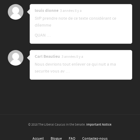
louis dionne
3 années ll y a
SVP prendre note de ce texte considérant ce
dilemme
QUAN …
Carl Beaulieu
3 années ll y a
Nous devrions tout enlever ce qui nuit a ma
securite vous av …
© 2018 The Liberal Caucus in the Senate.
Important Notice
.
Accueil
Blogue
FAQ
Contactez-nous