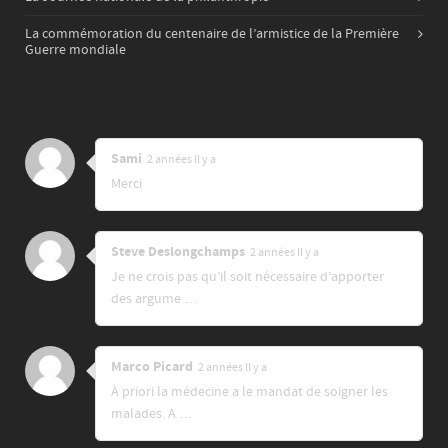
La commémoration du centenaire de l’armistice de la Première
Guerre mondiale
Sami
2 années ll y a
Merci
Steve Deslongchamps
2 années ll y a
Je ne crois pas qu’il soit nécessaire d’apporter
des argume …
Marco Picard
2 années ll y a
À priori la médecine a le mandat de soigner les
malades. A …