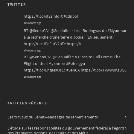
TWITTER
https://t.co/st3zIhfqIX
#cdnpoli
10 months ago
RT
@SenatCA
: .
@SenJaffer
: Les
#Rohingyas
du
#Myanmar
à la recherche d’une terre d’accueil (EN seulement)
https://t.co/EeEurV2bTe
https://t…
10 months ago
RT
@SenateCA
: .
@SenJaffer
: A Place to Call Home: The
Plight of the
#Myanmar
#Rohingya
https://t.co/LhtjMXUsLc
#SenCA
https://t.co/TVwwpKzBQ8
10 months ago
ARTICLES RÉCENTS
Les travaux du Sénat—Messages de remerciements
L’étude sur les responsabilités du gouvernement fédéral à l’égard
des Premières Nations, des Inuits et des Métis