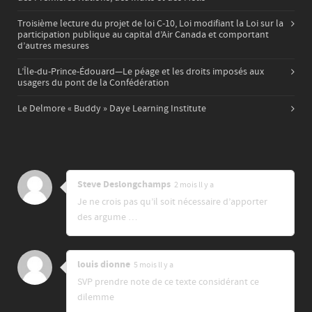
Troisième lecture du projet de loi C-10, Loi modifiant la Loi sur la
participation publique au capital d’Air Canada et comportant
d’autres mesures
L’Île-du-Prince-Édouard—Le péage et les droits imposés aux
usagers du pont de la Confédération
Le Delmore « Buddy » Daye Learning Institute
Steve Deslongchamps
2 mois ll y a
Je ne crois pas qu’il soit nécessaire d’apporter
des argume …
louis dionne
5 mois ll y a
SVP prendre note de ce texte considérant ce
dilemme