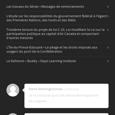
Les travaux du Sénat—Messages de remerciements
L’étude sur les responsabilités du gouvernement fédéral à l’égard
des Premières Nations, des Inuits et des Métis
Troisième lecture du projet de loi C-10, Loi modifiant la Loi sur la
participation publique au capital d’Air Canada et comportant
d’autres mesures
L’Île-du-Prince-Édouard—Le péage et les droits imposés aux
usagers du pont de la Confédération
Le Delmore « Buddy » Daye Learning Institute
Steve Deslongchamps
2 mois ll y a
Je ne crois pas qu’il soit nécessaire d’apporter
des argume …