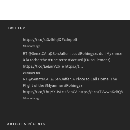
TWITTER
https://t.co/st3zIhfqIX
#cdnpoli
10 months ago
RT
@SenatCA
: .
@SenJaffer
: Les
#Rohingyas
du
#Myanmar
à la recherche d’une terre d’accueil (EN seulement)
https://t.co/EeEurV2bTe
https://t…
10 months ago
RT
@SenateCA
: .
@SenJaffer
: A Place to Call Home: The
Plight of the
#Myanmar
#Rohingya
https://t.co/LhtjMXUsLc
#SenCA
https://t.co/TVwwpKzBQ8
10 months ago
ARTICLES RÉCENTS