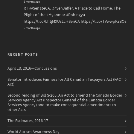
5 months ago
RT
@SenateCA
: .
@SenJaffer
: A Place to Call Home: The
Plight of the
#Myanmar
#Rohingya
https://t.co/LhtjMXUsLc
#SenCA
https://t.co/TVwwpKzBQ8
5 months ago
RECENT POSTS
April 13, 2016—Concussions
Senator Introduces Fairness for All Canadian Taxpayers Act (FACT
Act)
Second reading of Bill S-205, An Act to amend the Canada Border
Services Agency Act (Inspector General of the Canada Border
Services Agency) and to make consequential amendments to
other Acts
The Estimates, 2016-17
World Autism Awareness Day