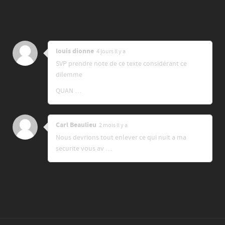
louis dionne
4 jours ll y a
SVP prendre note de ce texte considérant ce
dilemme
QUAN …
Carl Beaulieu
2 mois ll y a
Nous devrions tout enlever ce qui nuit a ma
securite vous av …