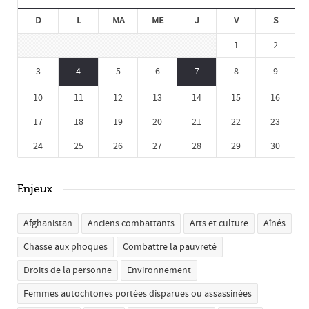
D
L
MA
ME
J
V
S
1
2
3
4
5
6
7
8
9
10
11
12
13
14
15
16
17
18
19
20
21
22
23
24
25
26
27
28
29
30
Enjeux
Afghanistan
Anciens combattants
Arts et culture
Aînés
Chasse aux phoques
Combattre la pauvreté
Droits de la personne
Environnement
Femmes autochtones portées disparues ou assassinées