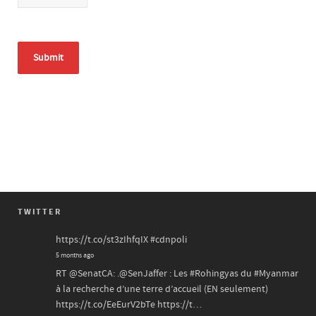
TWITTER
https://t.co/st3zIhfqIX
#cdnpoli
5 months ago
RT
@SenatCA
: .
@SenJaffer
: Les
#Rohingyas
du
#Myanmar
à la recherche d’une terre d’accueil (EN seulement)
https://t.co/EeEurV2bTe
https://t…