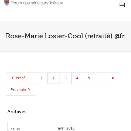
Rose-Marie Losier-Cool (retraité) @fr
2
Précédent
1
3
4
5
...
6
Prochain
Archives
avril 2016
« mar