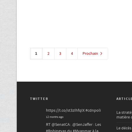
1
2
3
4
Prochain
TWITTER
ARTICL
https://t.co/st3zIhfqIX
#cdnpoli
La strat
matière 
12 months ago
RT
@SenatCA
: .
@SenJaffer
: Les
Le décès
#Rohingyas
du
#Myanmar
à la