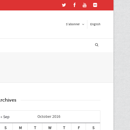
S'abonner
English
ster en contact
esse courriel
*
e postal
rchives
October 2016
« Sep
S
M
T
W
T
F
S