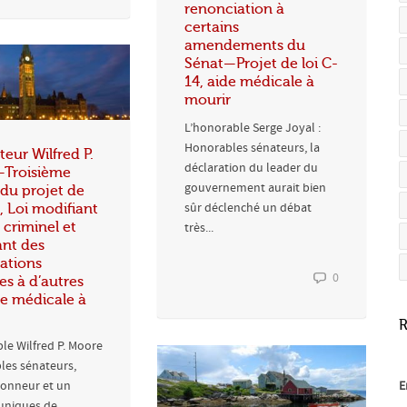
renonciation à
certains
amendements du
Sénat—Projet de loi C-
14, aide médicale à
mourir
L’honorable Serge Joyal :
Honorables sénateurs, la
teur Wilfred P.
déclaration du leader du
Troisième
gouvernement aurait bien
 du projet de
sûr déclenché un débat
4, Loi modifiant
 criminel et
très...
ant des
ations
0
s à d’autres
ide médicale à
R
le Wilfred P. Moore
les sénateurs,
E
honneur et un
 uniques de