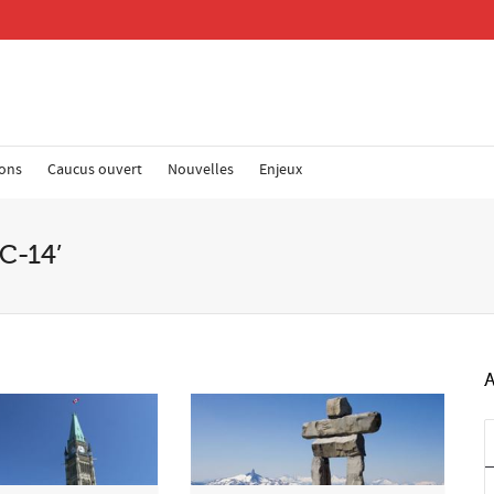
ions
Caucus ouvert
Nouvelles
Enjeux
Re
 C-14’
Adr
Cod
A