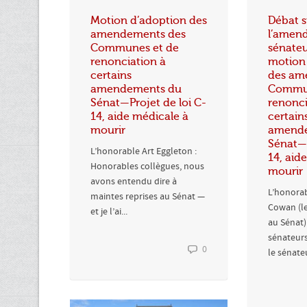
Motion d’adoption des
Débat s
amendements des
l’amen
Communes et de
sénateu
renonciation à
motion
certains
des am
amendements du
Commun
Sénat—Projet de loi C-
renonci
14, aide médicale à
certain
mourir
amende
Sénat—P
L’honorable Art Eggleton :
14, aid
Honorables collègues, nous
mourir
avons entendu dire à
L’honora
maintes reprises au Sénat —
Cowan (le
et je l’ai...
au Sénat)
sénateur
0
le sénateu