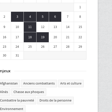
1
2
3
4
5
6
7
8
9
10
11
12
13
14
15
16
17
18
19
20
21
22
23
24
25
26
27
28
29
30
31
njeux
Afghanistan
Anciens combattants
Arts et culture
Aînés
Chasse aux phoques
Combattre la pauvreté
Droits de la personne
Environnement