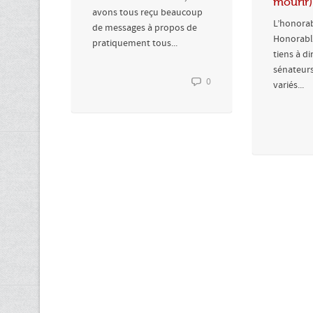
mourir)
avons tous reçu beaucoup
L’honorab
de messages à propos de
Honorable
pratiquement tous...
tiens à d
sénateurs
0
variés...