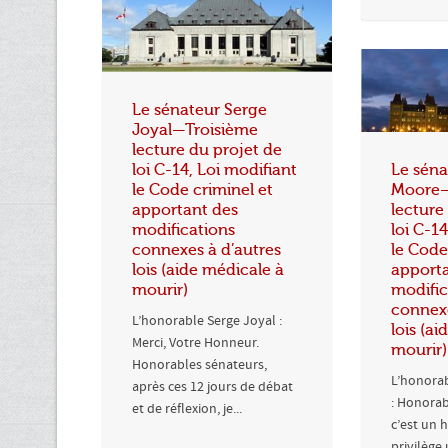
Le sénateur Serge
Joyal—Troisième
lecture du projet de
loi C-14, Loi modifiant
Le séna
le Code criminel et
Moore—
apportant des
lecture
modifications
loi C-1
connexes à d’autres
le Code
lois (aide médicale à
apport
mourir)
modific
connexe
L’honorable Serge Joyal :
lois (a
Merci, Votre Honneur.
mourir)
Honorables sénateurs,
L’honorab
après ces 12 jours de débat
: Honorab
et de réflexion, je...
c’est un 
privilège