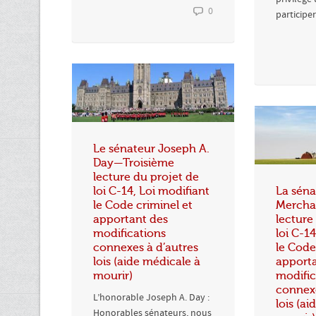
0
participer
Le sénateur Joseph A.
Day—Troisième
lecture du projet de
loi C-14, Loi modifiant
La séna
le Code criminel et
Mercha
apportant des
lecture
modifications
loi C-1
connexes à d’autres
le Code
lois (aide médicale à
apport
mourir)
modific
connexe
L’honorable Joseph A. Day :
lois (a
Honorables sénateurs, nous