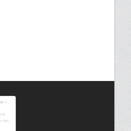
ps
4
soit
r des