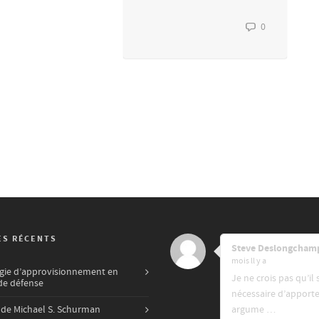
0
ES RÉCENTS
Steve Deslongcham
mois ll y a
égie d’approvisionnement en
Je ne crois pas qu’il 
de défense
nécessaire d’apporte
 de Michael S. Schurman
argume …