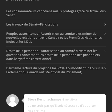
Les consommateurs canadiens mieux protégés grâce au travail du
Sénat
Les travaux du Sénat—Félicitations
Peuples autochtones—Autorisation au comité d’examiner de
nouvelles relations entre le Canada et les Premières Nations, les
Inuits et les Métis
Droits de la personne—Autorisation au comité d’examiner les
questions concernant les droits de la personne des prisonniers
dans le système correctionnel
Deuxième lecture du projet de loi S-234, Loi modifiant la Loi sur le
Parlement du Canada (artiste officiel du Parlement)
Steve Deslongchamps
6 mois ll y a
Je ne crois pas qu’il soit nécessaire d’apporter
des argume …