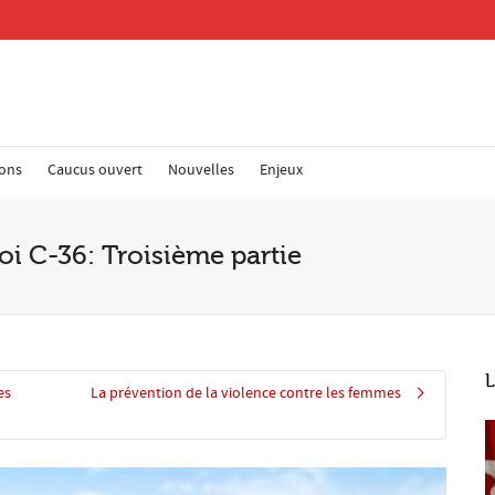
ions
Caucus ouvert
Nouvelles
Enjeux
Re
loi C-36: Troisième partie
Adr
Cod
L
es
La prévention de la violence contre les femmes