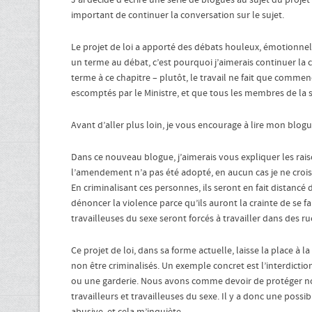
J’ai décidé d’écrire une série de blogues au sujet du projet 
important de continuer la conversation sur le sujet.
Le projet de loi a apporté des débats houleux, émotionnels 
un terme au débat, c’est pourquoi j’aimerais continuer la 
terme à ce chapitre – plutôt, le travail ne fait que commen
escomptés par le Ministre, et que tous les membres de la 
Avant d’aller plus loin, je vous encourage à lire mon blogu
Dans ce nouveau blogue, j’aimerais vous expliquer les rais
l’amendement n’a pas été adopté, en aucun cas je ne crois q
En criminalisant ces personnes, ils seront en fait distancé
dénoncer la violence parce qu’ils auront la crainte de se fair
travailleuses du sexe seront forcés à travailler dans des r
Ce projet de loi, dans sa forme actuelle, laisse la place à l
non être criminalisés. Un exemple concret est l’interdiction
ou une garderie. Nous avons comme devoir de protéger nos
travailleurs et travailleuses du sexe. Il y a donc une possib