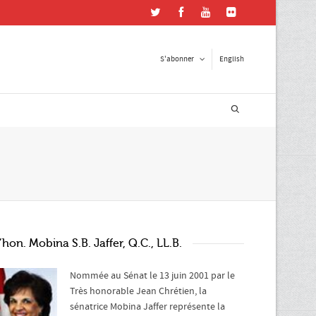
S'abonner
English
ster en contact
esse courriel
*
e postal
’hon. Mobina S.B. Jaffer, Q.C., LL.B.
Nommée au Sénat le 13 juin 2001 par le
Très honorable Jean Chrétien, la
sénatrice Mobina Jaffer représente la