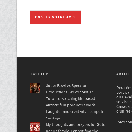
TWITTER
ARTICL
Super Bowl vs Spectrum
Deuxième 
Productions. No contest. In
Loi visan
du Dével
Toronto watching Mtl based
service 
autistic film producers work.
Canada e
d’un rés
Laughter and creativity
#cdnpoli
1 week ago
L’écono
My thoughts and prayers for Goto
Kenji's family. Cannot find the