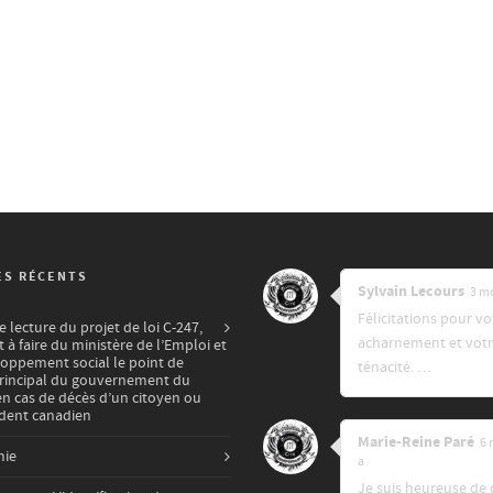
ES RÉCENTS
Sylvain Lecours
3 mo
Félicitations pour vo
lecture du projet de loi C-247,
acharnement et vot
t à faire du ministère de l’Emploi et
oppement social le point de
ténacité. …
principal du gouvernement du
n cas de décès d’un citoyen ou
ident canadien
Marie-Reine Paré
6 
mie
a
Je suis heureuse de 