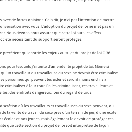
de loi C-36, même si ce dernier a été adopté, car je crois qu’il est
avec de fortes opinions. Cela dit, je n’ai pas l’intention de mettre
conversation avec vous. L’adoption du projet de loi ne met pas un
cer. Nous devons nous assurer que cette loi aura les effets
société nécessitant du support seront protégés.
e précédent qui aborde les enjeux au sujet du projet de loi C-36.
ons pour lesquels j’ai tenté d’amender le projet de loi. Même si
u’un travailleur ou travailleuse du sexe ne devrait être criminalisé.
 des personnes qui peuvent les aider et seront moins enclins à
e criminaliser à leur tour. En les criminalisant, ces travailleurs et
uelles, des endroits dangereux, loin du regard de tous.
a discrétion où les travailleurs et travailleuses du sexe peuvent, ou
 de la vente de travail du sexe près d’un terrain de jeu, d’une école
 écoles et nos jeunes, mais également le devoir de protéger ces
ilité que cette section du projet de loi soit interprétée de façon