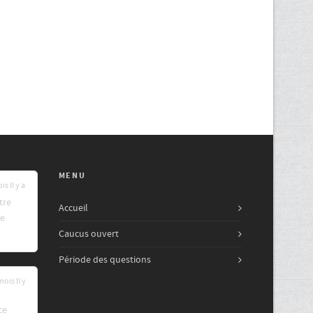
MENU
is ll y a
tre
Accueil
re
Caucus ouvert
Période des questions
mois ll y
ce