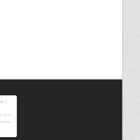
ps
9
ur but
besoin