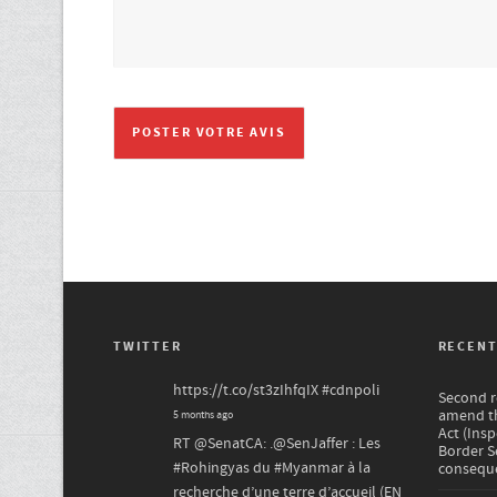
TWITTER
RECENT
https://t.co/st3zIhfqIX
#cdnpoli
Second re
amend th
5 months ago
Act (Ins
RT
@SenatCA
: .
@SenJaffer
: Les
Border S
#Rohingyas
du
#Myanmar
à la
conseque
recherche d’une terre d’accueil (EN