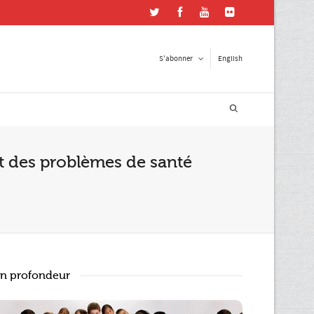
S'abonner
English
ster en contact
ant des problèmes de santé
esse courriel
*
e postal
n profondeur