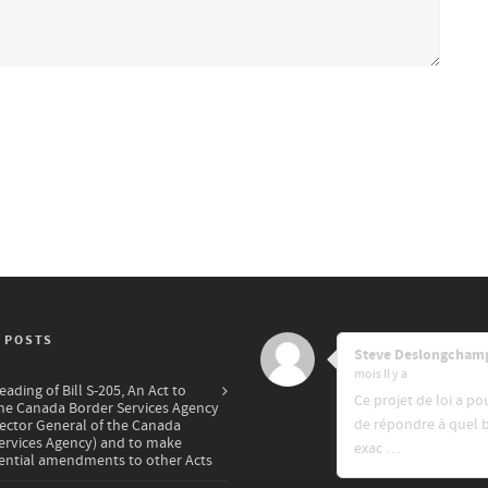
 POSTS
Steve Deslongcham
mois ll y a
ading of Bill S-205, An Act to
Ce projet de loi a po
e Canada Border Services Agency
de répondre à quel 
pector General of the Canada
ervices Agency) and to make
exac …
ntial amendments to other Acts