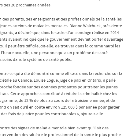
urs des 20 prochaines années.
ion des parents, des enseignants et des professionnels de la santé les
les jeunes atteints de maladies mentales. Dianne Walchuck, présidente
gnants, a déclaré que, dans le cadre d’un sondage réalisé en 2014
dants avaient indiqué que le gouvernement devrait porter davantage
. Il peut être difficile, dit-elle, de trouver dans la communauté les
 À l’heure actuelle, une personne qui a un problème de santé
s soins dans le système de santé public.
d entre ce qui a été démontré comme efficace dans la recherche sur la
ciétale au Canada. Louise Logue, juge de paix en Ontario, a parlé
proche fondée sur des données probantes pour traiter les jeunes
tats. Cette approche a contribué à réduire la criminalité chez les
gramme, de 12 % de plus au cours de la troisième année, et de
nd on sait qu’il en coûte environ 125 000 $ par année pour garder
s frais de justice pour les contribuables », ajoute‑t‑elle.
 montre des signes de maladie mentale bien avant qu’il ait des
intervention devrait être le professionnel de la santé le plus proche