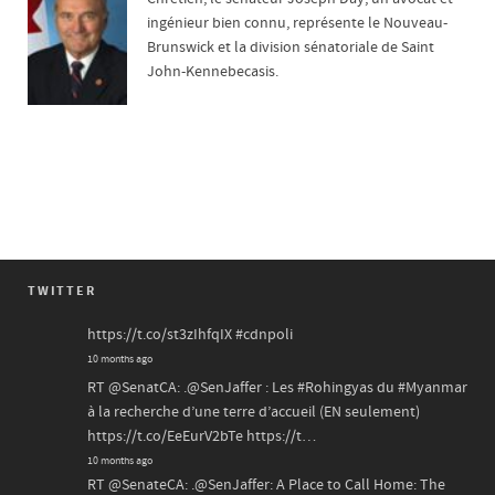
ingénieur bien connu, représente le Nouveau-
Brunswick et la division sénatoriale de Saint
John-Kennebecasis.
TWITTER
https://t.co/st3zIhfqIX
#cdnpoli
10 months ago
RT
@SenatCA
: .
@SenJaffer
: Les
#Rohingyas
du
#Myanmar
à la recherche d’une terre d’accueil (EN seulement)
https://t.co/EeEurV2bTe
https://t…
10 months ago
RT
@SenateCA
: .
@SenJaffer
: A Place to Call Home: The