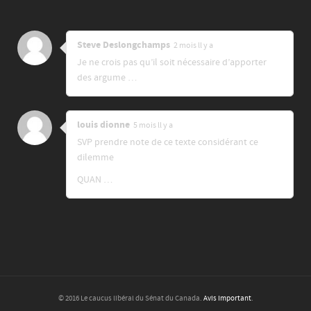
Steve Deslongchamps
2 mois ll y a
Je ne crois pas qu’il soit nécessaire d’apporter
des argume …
louis dionne
5 mois ll y a
SVP prendre note de ce texte considérant ce
dilemme
QUAN …
© 2016 Le caucus libéral du Sénat du Canada.
Avis Important
.