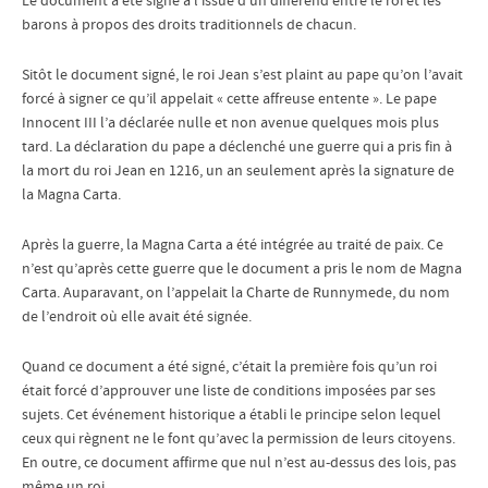
Le document a été signé à l’issue d’un différend entre le roi et les
barons à propos des droits traditionnels de chacun.
Sitôt le document signé, le roi Jean s’est plaint au pape qu’on l’avait
forcé à signer ce qu’il appelait « cette affreuse entente ». Le pape
Innocent III l’a déclarée nulle et non avenue quelques mois plus
tard. La déclaration du pape a déclenché une guerre qui a pris fin à
la mort du roi Jean en 1216, un an seulement après la signature de
la Magna Carta.
Après la guerre, la Magna Carta a été intégrée au traité de paix. Ce
n’est qu’après cette guerre que le document a pris le nom de Magna
Carta. Auparavant, on l’appelait la Charte de Runnymede, du nom
de l’endroit où elle avait été signée.
Quand ce document a été signé, c’était la première fois qu’un roi
était forcé d’approuver une liste de conditions imposées par ses
sujets. Cet événement historique a établi le principe selon lequel
ceux qui règnent ne le font qu’avec la permission de leurs citoyens.
En outre, ce document affirme que nul n’est au-dessus des lois, pas
même un roi.