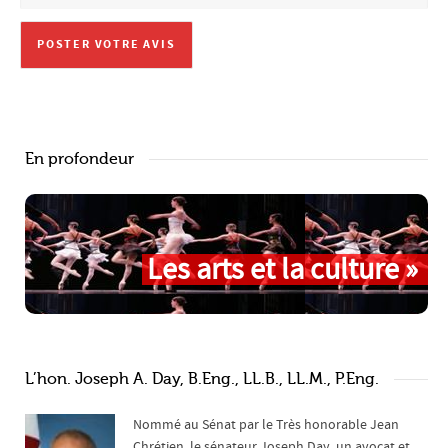
En profondeur
Les arts et la culture »
L’hon. Joseph A. Day, B.Eng., LL.B., LL.M., P.Eng.
Nommé au Sénat par le Très honorable Jean
Chrétien, le sénateur Joseph Day, un avocat et