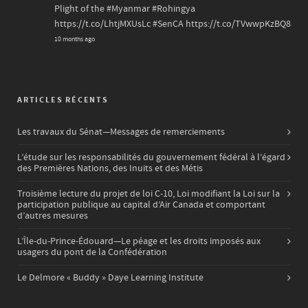
Plight of the
#Myanmar
#Rohingya
https://t.co/LhtjMXUsLc
#SenCA
https://t.co/TVwwpKzBQ8
10 months ago
ARTICLES RÉCENTS
Les travaux du Sénat—Messages de remerciements
L’étude sur les responsabilités du gouvernement fédéral à l’égard
des Premières Nations, des Inuits et des Métis
Troisième lecture du projet de loi C-10, Loi modifiant la Loi sur la
participation publique au capital d’Air Canada et comportant
d’autres mesures
L’Île-du-Prince-Édouard—Le péage et les droits imposés aux
usagers du pont de la Confédération
Le Delmore « Buddy » Daye Learning Institute