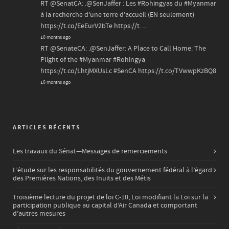
RT
@SenatCA
: .
@SenJaffer
: Les
#Rohingyas
du
#Myanmar
à la recherche d’une terre d’accueil (EN seulement)
https://t.co/EeEurV2bTe
https://t…
10 months ago
RT
@SenateCA
: .
@SenJaffer
: A Place to Call Home: The
Plight of the
#Myanmar
#Rohingya
https://t.co/LhtjMXUsLc
#SenCA
https://t.co/TVwwpKzBQ8
10 months ago
ARTICLES RÉCENTS
Les travaux du Sénat—Messages de remerciements
L’étude sur les responsabilités du gouvernement fédéral à l’égard
des Premières Nations, des Inuits et des Métis
Troisième lecture du projet de loi C-10, Loi modifiant la Loi sur la
participation publique au capital d’Air Canada et comportant
d’autres mesures