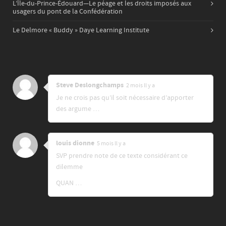
L’Île-du-Prince-Édouard—Le péage et les droits imposés aux
usagers du pont de la Confédération
Le Delmore « Buddy » Daye Learning Institute
Steve Deslongchamps
2 mois ll y a
Je ne crois pas qu’il soit nécessaire d’apporter
des argume …
louis dionne
5 mois ll y a
SVP prendre note de ce texte considérant ce
dilemme
QUAN …