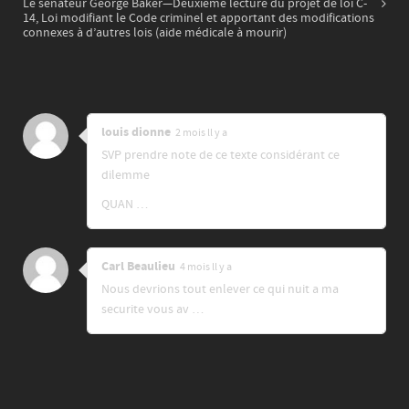
Le sénateur George Baker—Deuxième lecture du projet de loi C-
14, Loi modifiant le Code criminel et apportant des modifications
connexes à d’autres lois (aide médicale à mourir)
louis dionne
2 mois ll y a
SVP prendre note de ce texte considérant ce
dilemme
QUAN …
Carl Beaulieu
4 mois ll y a
Nous devrions tout enlever ce qui nuit a ma
securite vous av …