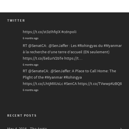
TWITTER
https://t.co/st3zIhfqIX
#cdnpoli
6 months ago
RT
@SenatCA
: .
@SenJaffer
: Les
#Rohingyas
du
#Myanmar
à la recherche d’une terre d’accueil (EN seulement)
https://t.co/EeEurV2bTe
https://t…
6 months ago
RT
@SenateCA
: .
@SenJaffer
: A Place to Call Home: The
Plight of the
#Myanmar
#Rohingya
https://t.co/LhtjMXUsLc
#SenCA
https://t.co/TVwwpKzBQ8
6 months ago
RECENT POSTS