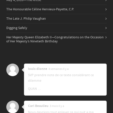
May 4, 2016—The Arctic
The Honourable Céline Hervieux-Payette, C.P.
The Late J. Philip Vaughan
Digging Safely
Her Majesty Queen Elizabeth II—Congratulations on the Occasion
of Her Majesty’s Ninetieth Birthday
louis dionne
4 semaines ll y a
SVP prendre note de ce texte considérant ce
dilemme
QUAN …
Carl Beaulieu
3 mois ll y a
Nous devrions tout enlever ce qui nuit a ma