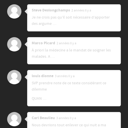
Steve Deslongchamps
2 années ll y a
Je ne crois pas qu’il soit nécessaire d’apporter
des argume …
Marco Picard
2 années ll y a
À priori la médecine a le mandat de soigner les
malades. A …
louis dionne
3 années ll y a
SVP prendre note de ce texte considérant ce
dilemme
QUAN …
Carl Beaulieu
3 années ll y a
Nous devrions tout enlever ce qui nuit a ma